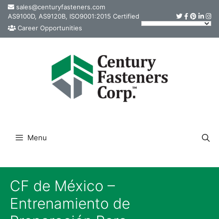
Skip
sales@centuryfasteners.com
AS9100D, AS9120B, ISO9001:2015 Certified
to
Career Opportunities
content
Menu
CF de México –
Entrenamiento de