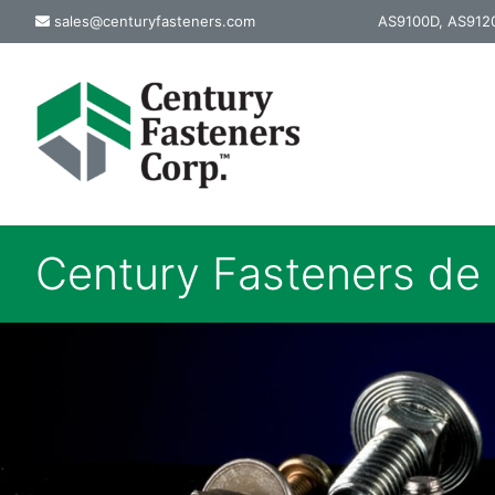
Skip
sales@centuryfasteners.com
AS9100D, AS9120
to
content
Century Fasteners de 