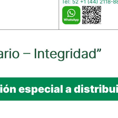
Tel: 52 +1 (44) 2118-8
ario – Integridad”
ión especial a distribu