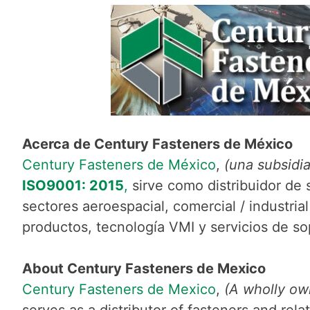
Acerca de Century Fasteners de México
Century Fasteners de México
,
(una subsidi
ISO9001: 2015
,
sirve como distribuidor de
sectores aeroespacial, comercial / industri
productos, tecnología VMI y servicios de sop
About Century Fasteners de Mexico
Century Fasteners de Mexico
,
(A wholly ow
serves as a distributor of fasteners and r