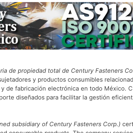
aria de propiedad total de Century Fasteners Co
 sujetadores y productos consumibles relacionad
al y de fabricación electrónica en todo México.
orte diseñados para facilitar la gestión eficien
ned subsidiary of Century Fasteners Corp.)
cer
elated consumable products. The company servic