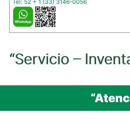
Tel: 52 + 1 (33) 3146-0056
“Servicio – Invent
“Atenc