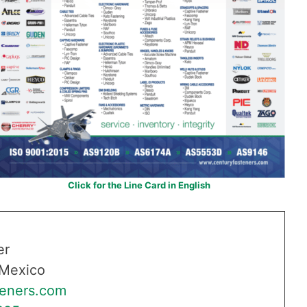
Click for the Line Card in English
er
 Mexico
teners.com