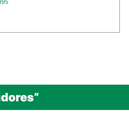
895
idores”